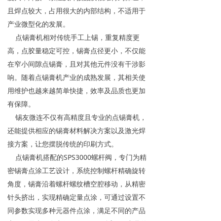
且焊点较大，占用很大的内部结构，不适用于
产业微型化的发展。
点锡膏机相对传统手工上锡，重复精度更
高，点胶量稳定可控，锡膏点径更小，不仅能
在窄小间隙点锡膏，且对其他元件没有干涉影
响。随着点锡膏机产业的成熟发展，其相关使
用维护也越来越简单快捷，效率及品质也更加
有保障。
锡友微连不仅有高精度且专业的点锡膏机，
还能提供相应的锡膏材料解决方案以及激光焊
接方案，让您摆脱传统的印刷方式。
点锡膏机搭配的SPS3000螺杆阀，专门为精
密锡膏点涂工艺设计，系统控制螺杆精确旋转
角度，锡膏沿着螺杆螺纹槽空腔移动，从精密
针头挤出，实现精确定量点涂，可通过设置不
同参数实现多种元器件点涂，满足不同的产品