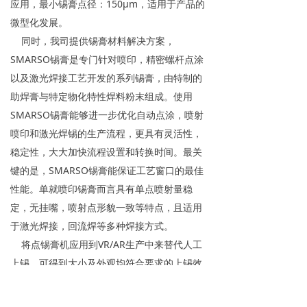
应用，最小锡膏点径：150μm，适用于产品的
微型化发展。
同时，我司提供锡膏材料解决方案，
SMARSO锡膏是专门针对喷印，精密螺杆点涂
以及激光焊接工艺开发的系列锡膏，由特制的
助焊膏与特定物化特性焊料粉末组成。使用
SMARSO锡膏能够进一步优化自动点涂，喷射
喷印和激光焊锡的生产流程，更具有灵活性，
稳定性，大大加快流程设置和转换时间。最关
键的是，SMARSO锡膏能保证工艺窗口的最佳
性能。单就喷印锡膏而言具有单点喷射量稳
定，无挂嘴，喷射点形貌一致等特点，且适用
于激光焊接，回流焊等多种焊接方式。
将点锡膏机应用到VR/AR生产中来替代人工
上锡，可得到大小及外观均符合要求的上锡效
果，且点锡膏机比人工上锡速度更快，比钢网
印刷更灵活，同时重复精度高，点胶量稳定可