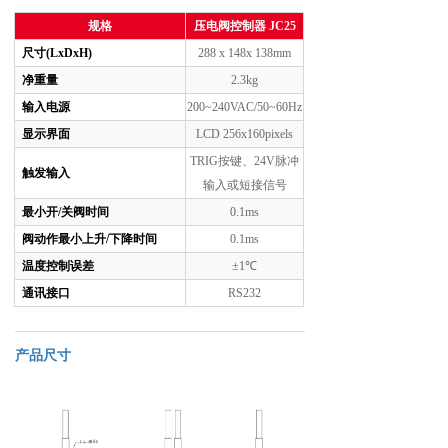
规格
压电阀控制器 JC25
尺寸(LxDxH)
288 x 148x 138mm
净重量
2.3kg
输入电源
200~240VAC/50~60Hz
显示界面
LCD 256x160pixels
TRIG按键、24V脉冲
触发输入
输入或短接信号
最小开/关阀时间
0.1ms
阀动作最小上升/下降时间
0.1ms
温度控制误差
±1℃
通讯接口
RS232
产品尺寸