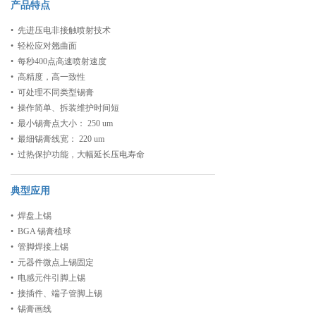
产品特点
• 先进压电非接触喷射技术
• 轻松应对翘曲面
• 每秒400点高速喷射速度
• 高精度，高一致性
• 可处理不同类型锡膏
• 操作简单、拆装维护时间短
• 最小锡膏点大小： 250 um
• 最细锡膏线宽： 220 um
• 过热保护功能，大幅延长压电寿命
典型应用
• 焊盘上锡
• BGA 锡膏植球
• 管脚焊接上锡
• 元器件微点上锡固定
• 电感元件引脚上锡
• 接插件、端子管脚上锡
• 锡膏画线