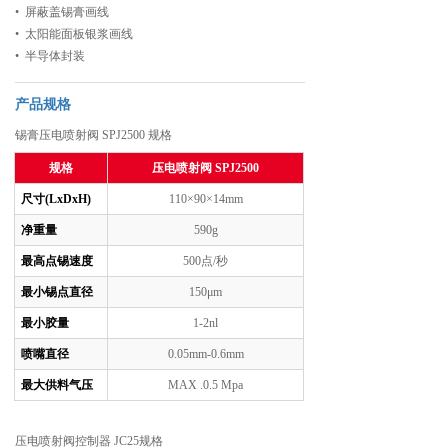
• 屏蔽盖锡膏画线
• 太阳能面板银浆画线
• 半导体封装
产品规格
锡膏压电喷射阀 SPJ2500 规格
规格
压电喷射阀 SPJ2500
尺寸(LxDxH)
110×90×14mm
净重量
590g
最高点锡速度
500点/秒
最小锡点直径
150μm
最小胶量
1-2nl
喷嘴直径
0.05mm-0.6mm
最大供料气压
MAX .0.5 Mpa
压电喷射阀控制器 JC25规格