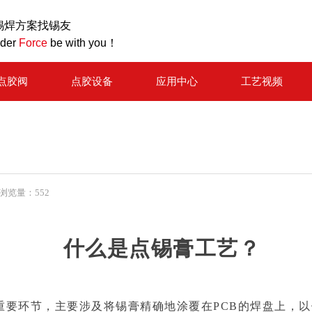
锡焊方案找锡友
lder
Force
be with you！
点胶阀
点胶设备
应用中心
工艺视频
浏览量：
552
什么是点锡膏工艺？
要环节，主要涉及将锡膏精确地涂覆在PCB的焊盘上，以