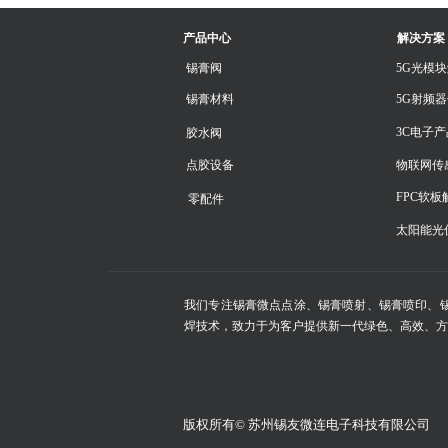
产品中心
解决方案
锡膏阀
5G光模
锡膏材料
5G射频
3C电子
胶水阀
点胶设备
物联网传
FPC软
零配件
太阳能光
我们专注锡膏微点点涂、锡膏喷射、锡膏喷印、
焊技术，致力于为客户提供新一代绿色、高效、方
版权所有©
苏州锡友微连电子科技有限公司