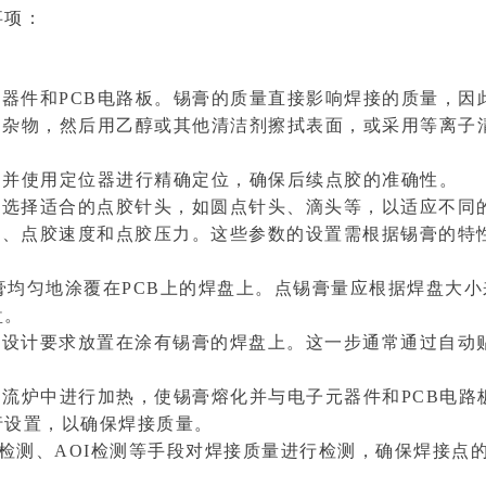
事项：
元器件和PCB电路板。锡膏的质量直接影响焊接的质量，因
埃和杂物，然后用乙醇或其他清洁剂擦拭表面，或采用等离子
上，并使用定位器进行精确定位，确保后续点胶的准确性。
要选择适合的点胶针头，如圆点针头、滴头等，以适应不同
离、点胶速度和点胶压力。这些参数的设置需根据锡膏的特
锡膏均匀地涂覆在PCB上的焊盘上。点锡膏量应根据焊盘大
盘。
照设计要求放置在涂有锡膏的焊盘上。这一步通常通过自动
入回流炉中进行加热，使锡膏熔化并与电子元器件和PCB电
行设置，以确保焊接质量。
光检测、AOI检测等手段对焊接质量进行检测，确保焊接点