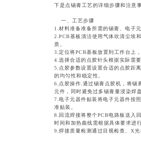
下是点锡膏工艺的详细步骤和注意
一、工艺步骤
1.材料准备准备所需的锡膏、电子
2.PCB基板清洁使用气体吹清尘
质。
3.定位将PCB基板放置到工作台
4.选择合适的点胶针头根据实际需
5.点胶参数设置设置合适的点胶距
的均匀性和稳定性。
6.点胶操作.通过锡膏点胶机，将
元件，同时避免过多锡膏量浸染焊
7.电子元器件贴装将电子元器件按
准贴装。
8.回流焊接将整个PCB电路板送
时间和加热曲线需根据具体要求进
9.焊接质量检测通过目视检查、X